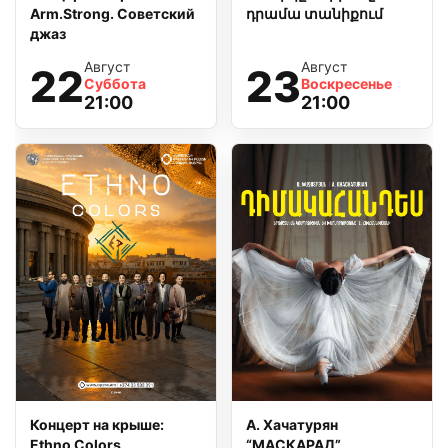
Arm.Strong. Советский
դրամա տանիքում
джаз
Август
Август
22
23
Суббота
Воскресенье
21:00
21:00
Концерт на крыше:
А. Хачатурян
Ethno Colors
“МАСКАРАД”