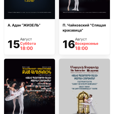
А. Адан “ЖИЗЕЛЬ”
П. Чайковский "Спящая
красавица"
Август
Август
15
16
Суббота
Воскресенье
18:00
18:00