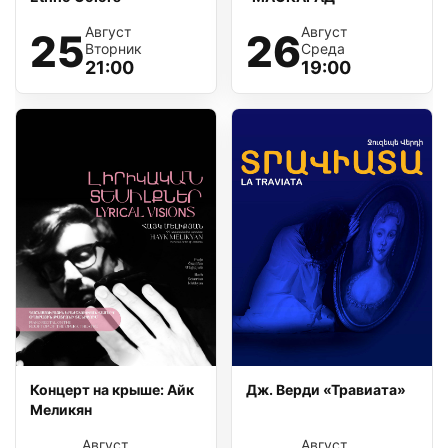
Август
Август
25
26
Вторник
Среда
21:00
19:00
Концерт на крыше: Айк
Дж. Верди «Травиата»
Меликян
Август
Август