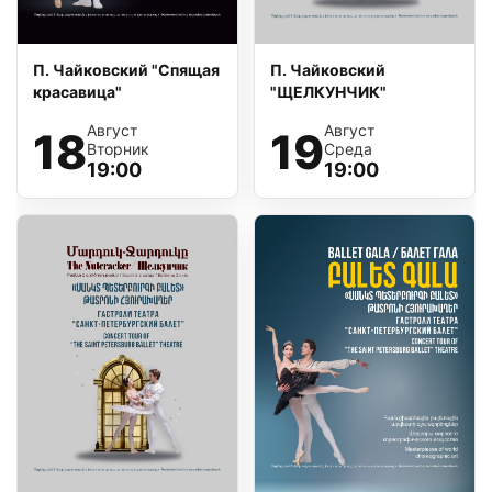
П. Чайковский "Спящая
П. Чайковский
красавица"
"ЩЕЛКУНЧИК"
Август
Август
18
19
Вторник
Среда
19:00
19:00