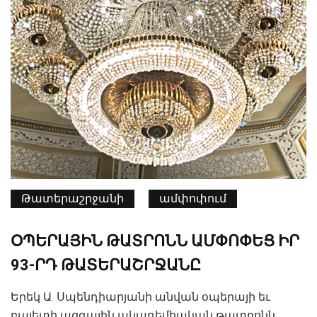
Թատերաշրջանի
ամփոփում
ՕՊԵՐԱՅԻՆ ԹԱՏՐՈՆՆ ԱՄՓՈՓԵՑ ԻՐ
93-ՐԴ ԹԱՏԵՐԱՇՐՋԱՆԸ
Երեկ Ա. Սպենդիարյանի անվան օպերայի եւ
բալետի ազգային ակադեմիական թատրոնն