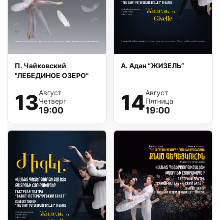
Визит в Театр
Контакты
П. Чайковский
А. Адан “ЖИЗЕЛЬ”
ENG
РУС
ՀԱՅ
"ЛЕБЕДИНОЕ ОЗЕРО"
Август
Август
13
14
Четверг
Пятница
19:00
19:00