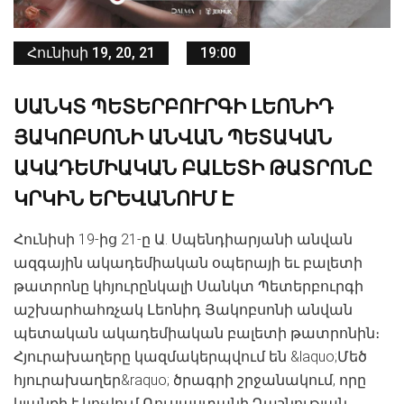
Հունիսի 19, 20, 21
19:00
ՍԱՆԿՏ ՊԵՏԵՐԲՈՒՐԳԻ ԼԵՈՆԻԴ
ՅԱԿՈԲՍՈՆԻ ԱՆՎԱՆ ՊԵՏԱԿԱՆ
ԱԿԱԴԵՄԻԱԿԱՆ ԲԱԼԵՏԻ ԹԱՏՐՈՆԸ
ԿՐԿԻՆ ԵՐԵՎԱՆՈՒՄ Է
Հունիսի 19-ից 21-ը Ա. Սպենդիարյանի անվան
ազգային ակադեմիական օպերայի եւ բալետի
թատրոնը կհյուրընկալի Սանկտ Պետերբուրգի
աշխարհահռչակ Լեոնիդ Յակոբսոնի անվան
պետական ակադեմիական բալետի թատրոնին։
Հյուրախաղերը կազմակերպվում են &laquo;Մեծ
հյուրախաղեր&raquo; ծրագրի շրջանակում, որը
կյանքի է կոչվում Ռուսաստանի Դաշնության