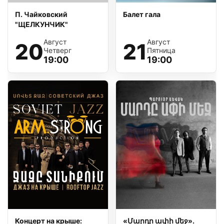
П. Чайковский
Балет гала
"ЩЕЛКУНЧИК"
Август
Август
20
21
Четверг
Пятница
19:00
19:00
Концерт на крыше:
«Մարդը ափի մեջ».