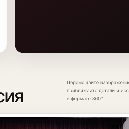
Перемещайте изображени
сия
приближайте детали и исс
в формате 360°.