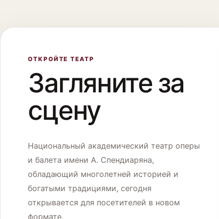
Օ театре
Репертуар
ОТКРОЙТЕ ТЕАТР
Загляните за
Визит в Театр
сцену
Контакты
Национальный академический театр оперы
и балета имени А. Спендиаряна,
ENG
РУС
ՀԱՅ
обладающий многолетней историей и
богатыми традициями, сегодня
открывается для посетителей в новом
формате.